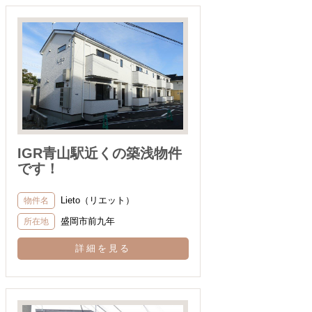
IGR青山駅近くの築浅物件
です！
Lieto（リエット）
物件名
盛岡市前九年
所在地
詳細を見る